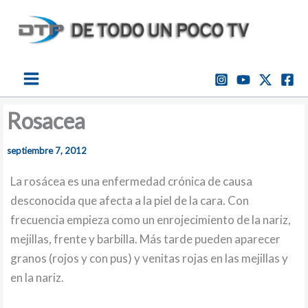
Ir
al
contenido
Rosacea
septiembre 7, 2012
La rosácea es una enfermedad crónica de causa
desconocida que afecta a la piel de la cara. Con
frecuencia empieza como un enrojecimiento de la nariz,
mejillas, frente y barbilla. Más tarde pueden aparecer
granos (rojos y con pus) y venitas rojas en las mejillas y
en la nariz.