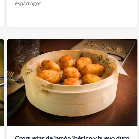
espárragos.
Croquetas de jamón ibérico y huevo duro