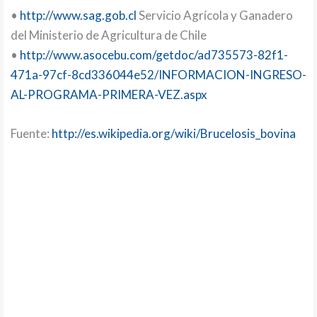
•
http://www.sag.gob.cl
Servicio Agrícola y Ganadero
del Ministerio de Agricultura de Chile
•
http://www.asocebu.com/getdoc/ad735573-82f1-
471a-97cf-8cd336044e52/INFORMACION-INGRESO-
AL-PROGRAMA-PRIMERA-VEZ.aspx
Fuente:
http://es.wikipedia.org/wiki/Brucelosis_bovina