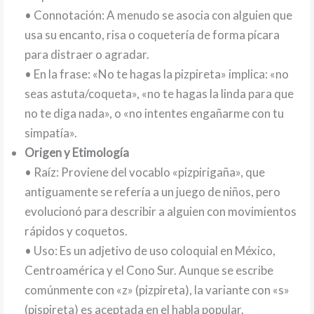
• Connotación: A menudo se asocia con alguien que
usa su encanto, risa o coquetería de forma pícara
para distraer o agradar.
• En la frase: «No te hagas la pizpireta» implica: «no
seas astuta/coqueta», «no te hagas la linda para que
no te diga nada», o «no intentes engañarme con tu
simpatía».
Origen y Etimología
• Raíz: Proviene del vocablo «pizpirigaña», que
antiguamente se refería a un juego de niños, pero
evolucionó para describir a alguien con movimientos
rápidos y coquetos.
• Uso: Es un adjetivo de uso coloquial en México,
Centroamérica y el Cono Sur. Aunque se escribe
comúnmente con «z» (pizpireta), la variante con «s»
(pispireta) es aceptada en el habla popular.