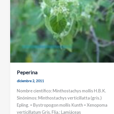
Peperina
diciembre 2, 2011
Nombre científico: Minthostachys mollis H.B.K.
Sinónimos: Minthostachys verticillatta (gris.)
Epling. = Bystropogon mollis Kunth = Xenopoma
verticillatum Gris. Flia.: Lamiáceas