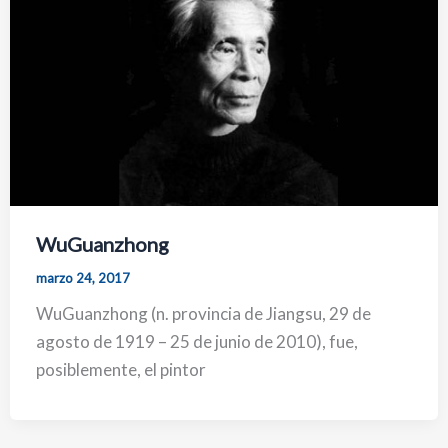
WuGuanzhong
marzo 24, 2017
WuGuanzhong (n. provincia de Jiangsu, 29 de
agosto de 1919 – 25 de junio de 2010), fue,
posiblemente, el pintor