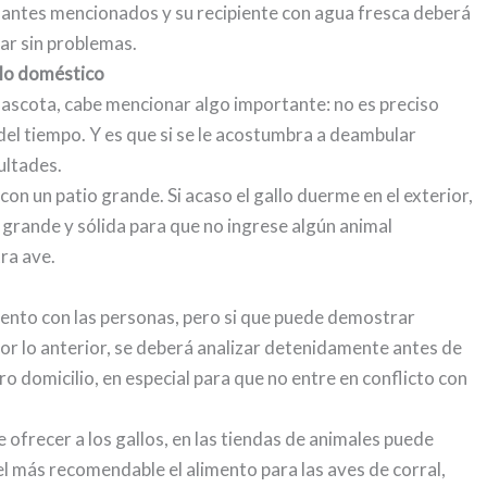
 antes mencionados y su recipiente con agua fresca deberá
gar sin problemas.
llo doméstico
mascota, cabe mencionar algo importante: no es preciso
 del tiempo. Y es que si se le acostumbra a deambular
ultades.
 con un patio grande. Si acaso el gallo duerme en el exterior,
a grande y sólida para que no ingrese algún animal
ra ave.
olento con las personas, pero si que puede demostrar
Por lo anterior, se deberá analizar detenidamente antes de
ro domicilio, en especial para que no entre en conflicto con
e ofrecer a los gallos, en las tiendas de animales puede
el más recomendable el alimento para las aves de corral,