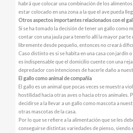
habrá que colocar una combinación de los alimentos
estar colocado en una zona a la que el ave pueda lle
Otros aspectos importantes relacionados con el ga
Si se ha tomado la decisión de tener un gallo como 
contar con una jaula para tenerlo allí la mayor parte
libremente desde pequeño, entonces no creará dific
Caso distinto es si se habita en una casa con jardín o
es indispensable que el domicilio cuente con una rej
depredador con intenciones de hacerle daño a nuest
El gallo como animal de compañía
El gallo es un animal que pocas veces se muestra vi
hostilidad hacia otras aves o hacia otros animales. 
decidirse a la llevar a un gallo como mascota a nuest
otras mascotas de la casa.
Por lo que se refiere a la alimentación que se les deb
conseguirse distintas variedades de pienso, siendo 