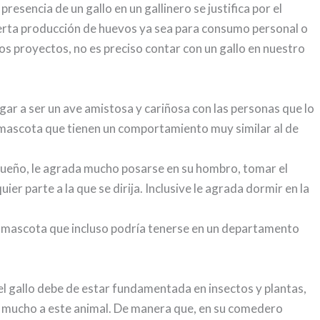
resencia de un gallo en un gallinero se justifica por el
ierta producción de huevos ya sea para consumo personal o
os proyectos, no es preciso contar con un gallo en nuestro
legar a ser un ave amistosa y cariñosa con las personas que lo
 mascota que tienen un comportamiento muy similar al de
u dueño, le agrada mucho posarse en su hombro, tomar el
er parte a la que se dirija. Inclusive le agrada dormir en la
una mascota que incluso podría tenerse en un departamento
del gallo debe de estar fundamentada en insectos y plantas,
a mucho a este animal. De manera que, en su comedero