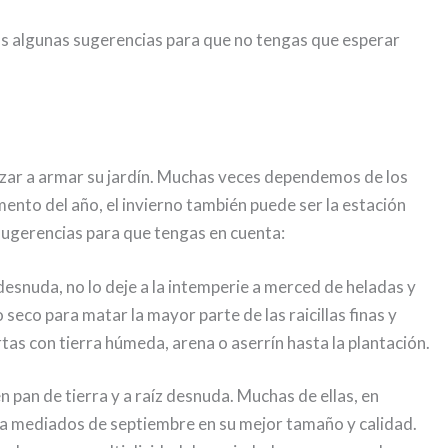
os algunas sugerencias para que no tengas que esperar
zar a armar su jardín. Muchas veces dependemos de los
mento del año, el invierno también puede ser la estación
 sugerencias para que tengas en cuenta:
z desnuda, no lo deje a la intemperie a merced de heladas y
eco para matar la mayor parte de las raicillas finas y
tas con tierra húmeda, arena o aserrín hasta la plantación.
n pan de tierra y a raíz desnuda. Muchas de ellas, en
sta mediados de septiembre en su mejor tamaño y calidad.