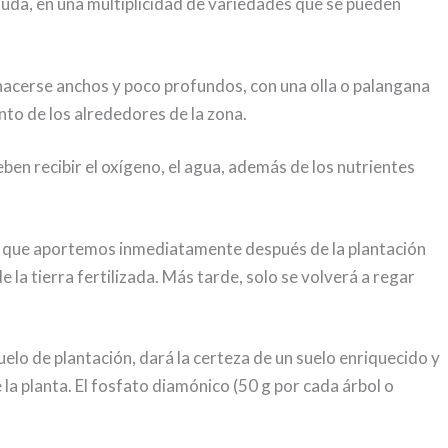
uda, en una multiplicidad de variedades que se pueden
 hacerse anchos y poco profundos, con una olla o palangana
nto de los alrededores de la zona.
deben recibir el oxígeno, el agua, además de los nutrientes
agua que aportemos inmediatamente después de la plantación
la tierra fertilizada. Más tarde, solo se volverá a regar
suelo de plantación, dará la certeza de un suelo enriquecido y
 la planta. El fosfato diamónico (50 g por cada árbol o
.