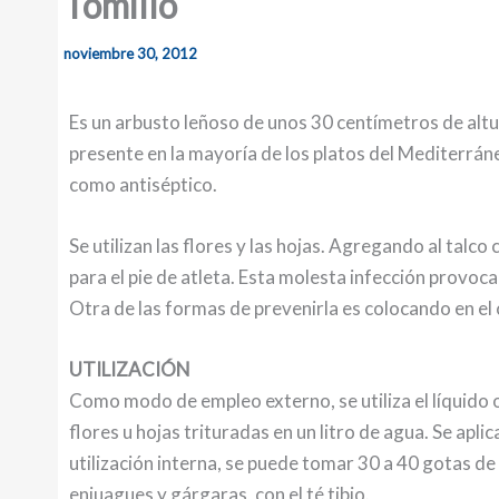
Tomillo
noviembre 30, 2012
Es un arbusto leñoso de unos 30 centímetros de altu
presente en la mayoría de los platos del Mediterrán
como antiséptico.
Se utilizan las flores y las hojas. Agregando al talc
para el pie de atleta. Esta molesta infección provoc
Otra de las formas de prevenirla es colocando en el 
UTILIZACIÓN
Como modo de empleo externo, se utiliza el líquido 
flores u hojas trituradas en un litro de agua. Se ap
utilización interna, se puede tomar 30 a 40 gotas de 
enjuagues y gárgaras, con el té tibio.