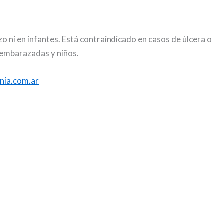
o ni en infantes. Está contraindicado en casos de úlcera o
 embarazadas y niños.
nia.com.ar