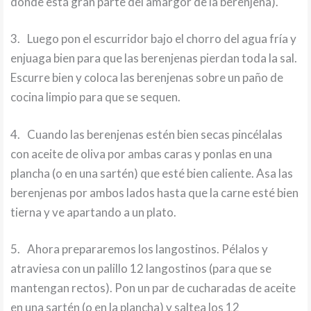
donde está gran parte del amargor de la berenjena).
3.
Luego pon el escurridor bajo el chorro del agua fría y
enjuaga bien para que las berenjenas pierdan toda la sal.
Escurre bien y coloca las berenjenas sobre un paño de
cocina limpio para que se sequen.
4.
Cuando las berenjenas estén bien secas pincélalas
con aceite de oliva por ambas caras y ponlas en una
plancha (o en una sartén) que esté bien caliente. Asa las
berenjenas por ambos lados hasta que la carne esté bien
tierna y ve apartando a un plato.
5.
Ahora prepararemos los langostinos. Pélalos y
atraviesa con un palillo 12 langostinos (para que se
mantengan rectos). Pon un par de cucharadas de aceite
en una sartén (o en la plancha) y saltea los 12