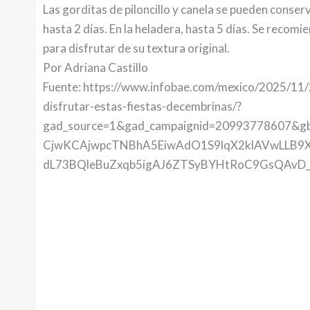
Las gorditas de piloncillo y canela se pueden conse
hasta 2 días. En la heladera, hasta 5 días. Se reco
para disfrutar de su textura original.
Por Adriana Castillo
Fuente: https://www.infobae.com/mexico/2025/11/2
disfrutar-estas-fiestas-decembrinas/?
gad_source=1&gad_campaignid=20993778607&
CjwKCAjwpcTNBhA5EiwAdO1S9lqX2klAVwLLB9
dL73BQleBuZxqb5igAJ6ZTSyBYHtRoC9GsQAvD