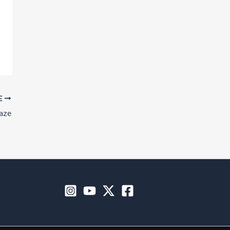
E
aze