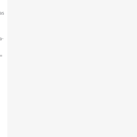
as
a-
=