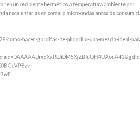
rvar en un recipiente hermético a temperatura ambiente por
mienda recalentarlas en comal o microondas antes de consumirl
8/como-hacer-gorditas-de-piloncillo-una-mezcla-ideal-par
gbraid=0AAAAADmqXxRLJiDM5XjZBIuOH4UAouA41&gclid
X0BGeVPBzv-
_BwE