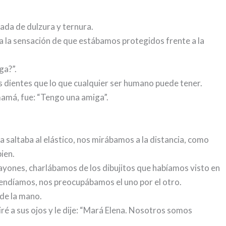
ada de dulzura y ternura.
ba la sensación de que estábamos protegidos frente a la
ga?”.
s dientes que lo que cualquier ser humano puede tener.
i mamá, fue: “Tengo una amiga”.
 saltaba al elástico, nos mirábamos a la distancia, como
ien.
yones, charlábamos de los dibujitos que habíamos visto en
ntendíamos, nos preocupábamos el uno por el otro.
 de la mano.
iré a sus ojos y le dije: “Mará Elena. Nosotros somos