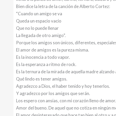
Bien dice la letra de la canción de Alberto Cortez:
“Cuando un amigo se va
Queda un espacio vacío
Que no lo puede llenar
La llegada de otro amigo”.
Porque los amigos son únicos, diferentes, especiales,
El amor de amigos es la pureza misma.
Es la inocencia a todo vapor.
Es la esperanza a ritmo de rock.
Es la ternura de la mirada de aquella madre alzando 
Qué lindo es tener amigos.
Agradezco a Dios, el haber tenido y hoy tenerlos.
Y agradezco por los amigos que serán.
Los espero con ansías, con mi corazón lleno de amor
Amor del bueno. De aquel que no cotiza en ningún m
El amor desinteresado que hace tan bien al otro y a