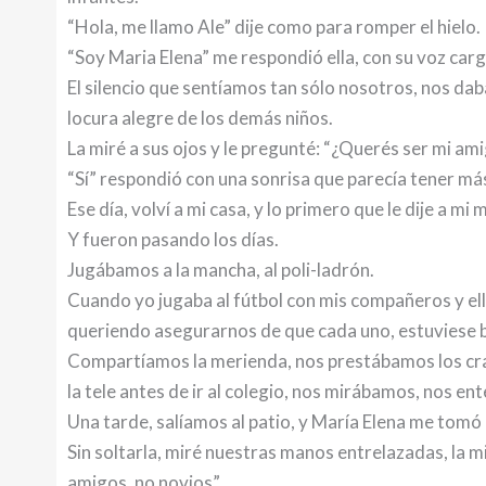
“Hola, me llamo Ale” dije como para romper el hielo.
“Soy Maria Elena” me respondió ella, con su voz carg
El silencio que sentíamos tan sólo nosotros, nos da
locura alegre de los demás niños.
La miré a sus ojos y le pregunté: “¿Querés ser mi ami
“Sí” respondió con una sonrisa que parecía tener má
Ese día, volví a mi casa, y lo primero que le dije a m
Y fueron pasando los días.
Jugábamos a la mancha, al poli-ladrón.
Cuando yo jugaba al fútbol con mis compañeros y ella
queriendo asegurarnos de que cada uno, estuviese b
Compartíamos la merienda, nos prestábamos los cra
la tele antes de ir al colegio, nos mirábamos, nos e
Una tarde, salíamos al patio, y María Elena me tomó
Sin soltarla, miré nuestras manos entrelazadas, la m
amigos, no novios”.