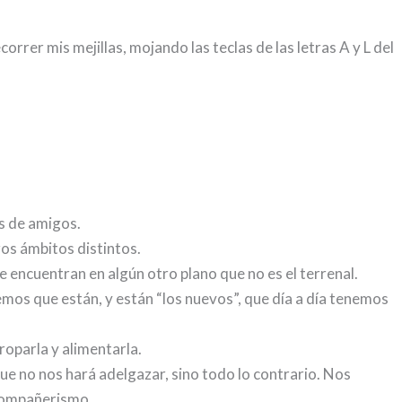
rrer mis mejillas, mojando las teclas de las letras A y L del
s de amigos.
tros ámbitos distintos.
 encuentran en algún otro plano que no es el terrenal.
mos que están, y están “los nuevos”, que día a día tenemos
roparla y alimentarla.
que no nos hará adelgazar, sino todo lo contrario. Nos
 compañerismo.