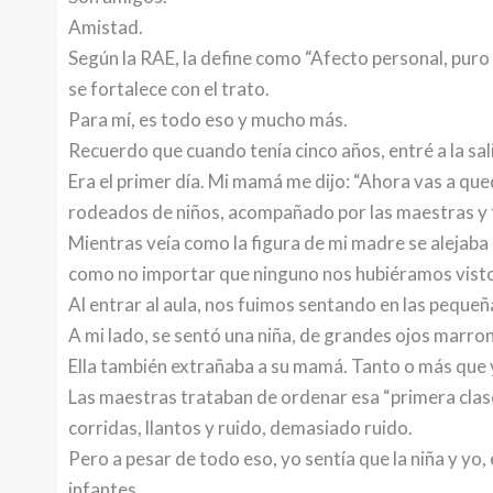
Amistad.
Según la RAE, la define como “Afecto personal, puro
se fortalece con el trato.
Para mí, es todo eso y mucho más.
Recuerdo que cuando tenía cinco años, entré a la sali
Era el primer día. Mi mamá me dijo: “Ahora vas a qued
rodeados de niños, acompañado por las maestras y t
Mientras veía como la figura de mi madre se alejaba p
como no importar que ninguno nos hubiéramos visto
Al entrar al aula, nos fuimos sentando en las pequeña
A mi lado, se sentó una niña, de grandes ojos marrone
Ella también extrañaba a su mamá. Tanto o más que 
Las maestras trataban de ordenar esa “primera cla
corridas, llantos y ruido, demasiado ruido.
Pero a pesar de todo eso, yo sentía que la niña y yo,
infantes.