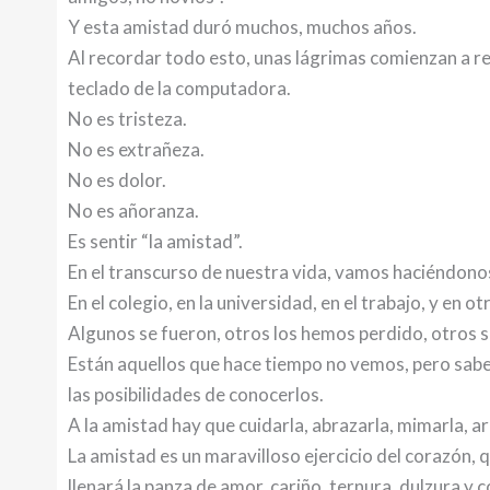
Y esta amistad duró muchos, muchos años.
Al recordar todo esto, unas lágrimas comienzan a reco
teclado de la computadora.
No es tristeza.
No es extrañeza.
No es dolor.
No es añoranza.
Es sentir “la amistad”.
En el transcurso de nuestra vida, vamos haciéndono
En el colegio, en la universidad, en el trabajo, y en o
Algunos se fueron, otros los hemos perdido, otros se
Están aquellos que hace tiempo no vemos, pero sabe
las posibilidades de conocerlos.
A la amistad hay que cuidarla, abrazarla, mimarla, ar
La amistad es un maravilloso ejercicio del corazón, 
llenará la panza de amor, cariño, ternura, dulzura y