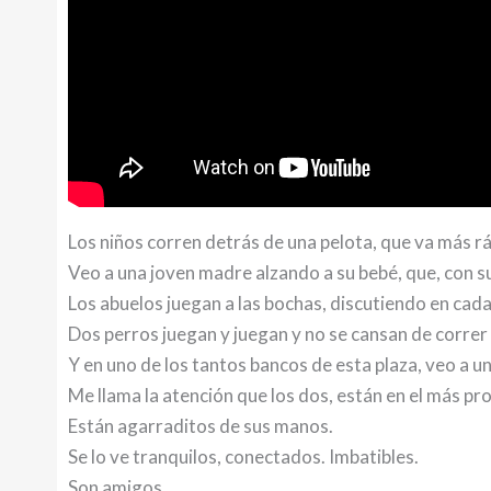
Los niños corren detrás de una pelota, que va más rá
Veo a una joven madre alzando a su bebé, que, con su 
Los abuelos juegan a las bochas, discutiendo en cada t
Dos perros juegan y juegan y no se cansan de correr 
Y en uno de los tantos bancos de esta plaza, veo a u
Me llama la atención que los dos, están en el más pro
Están agarraditos de sus manos.
Se lo ve tranquilos, conectados. Imbatibles.
Son amigos.