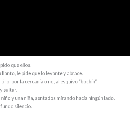
pido que ellos.
llanto, le pide que lo levante y abrace.
iro, por la cercanía o no, al esquivo “bochín”.
y saltar.
n niño y una niña, sentados mirando hacia ningún lado.
fundo silencio.