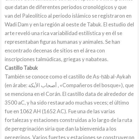
que datan de diferentes períodos cronológicos y que
van del Paleolítico al período islámico se registraron en
Wadi Dam y en la región al oeste de Tabuk. El estudio del
arte reveló una rica variabilidad estilística y en él se
representaban figuras humanas y animales. Se han
encontrado decenas de sitios en el área con
inscripciones talmúdicas, griegas y nabateas.
Castillo Tabuk
También se conoce como el castillo de Aṣ-ḥāb al-Aykah
(en árabe: أصحاب الأيكة , «Compañeros del bosque»), que
se menciona en el Corán.​ El castillo data de alrededor de
3500 aC, y ha sido restaurado muchas veces; el último
fue en 1062 AH (1652 AC). Fue una de las varias
fortalezas y estaciones construidas a lo largo de la ruta
de peregrinación siria que dan la bienvenida a los
peregrinos. Varios fuertes y estaciones se construyeron