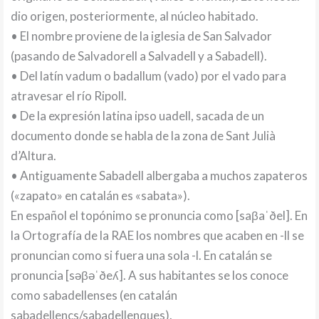
dio origen, posteriormente, al núcleo habitado.
• El nombre proviene de la iglesia de San Salvador
(pasando de Salvadorell a Salvadell y a Sabadell).
• Del latín vadum o badallum (vado) por el vado para
atravesar el río Ripoll.
• De la expresión latina ipso uadell, sacada de un
documento donde se habla de la zona de Sant Julià
d’Altura.
• Antiguamente Sabadell albergaba a muchos zapateros
(«zapato» en catalán es «sabata»).
En español el topónimo se pronuncia como [saβaˈðel]. En
la Ortografía de la RAE los nombres que acaben en -ll se
pronuncian como si fuera una sola -l. En catalán se
pronuncia [səβəˈðeʎ]. A sus habitantes se los conoce
como sabadellenses (en catalán
sabadellencs/sabadellenques).