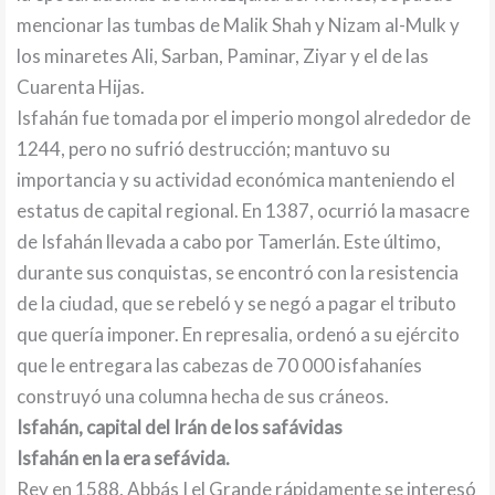
mencionar las tumbas de Malik Shah y Nizam al-Mulk y
los minaretes Ali, Sarban, Paminar, Ziyar y el de las
Cuarenta Hijas.
Isfahán fue tomada por el imperio mongol alrededor de
1244, pero no sufrió destrucción; mantuvo su
importancia y su actividad económica manteniendo el
estatus de capital regional. En 1387, ocurrió la masacre
de Isfahán llevada a cabo por Tamerlán. Este último,
durante sus conquistas, se encontró con la resistencia
de la ciudad, que se rebeló y se negó a pagar el tributo
que quería imponer. En represalia, ordenó a su ejército
que le entregara las cabezas de 70 000 isfahaníes
construyó una columna hecha de sus cráneos.
Isfahán, capital del Irán de los safávidas
Isfahán en la era sefávida.
Rey en 1588, Abbás I el Grande rápidamente se interesó