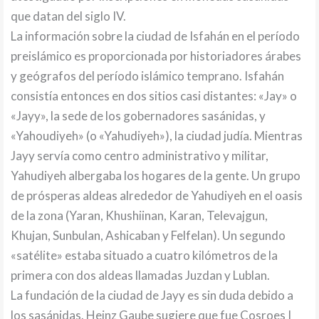
que datan del siglo IV.
La información sobre la ciudad de Isfahán en el período
preislámico es proporcionada por historiadores árabes
y geógrafos del período islámico temprano. Isfahán
consistía entonces en dos sitios casi distantes: «Jay» o
«Jayy», la sede de los gobernadores sasánidas, y
«Yahoudiyeh» (o «Yahudiyeh»), la ciudad judía. Mientras
Jayy servía como centro administrativo y militar,
Yahudiyeh albergaba los hogares de la gente. Un grupo
de prósperas aldeas alrededor de Yahudiyeh en el oasis
de la zona (Yaran, Khushiinan, Karan, Televajgun,
Khujan, Sunbulan, Ashicaban y Felfelan). Un segundo
«satélite» estaba situado a cuatro kilómetros de la
primera con dos aldeas llamadas Juzdan y Lublan.
La fundación de la ciudad de Jayy es sin duda debido a
los sasánidas. Heinz Gaube sugiere que fue Cosroes I