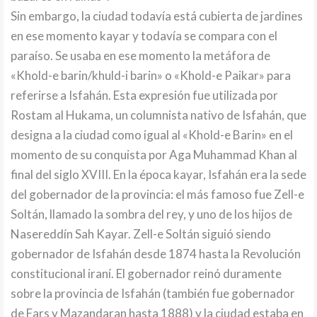
Sin embargo, la ciudad todavía está cubierta de jardines
en ese momento kayar y todavía se compara con el
paraíso. Se usaba en ese momento la metáfora de
«Khold-e barin/khuld-i barin» o «Khold-e Paikar» para
referirse a Isfahán. Esta expresión fue utilizada por
Rostam al Hukama, un columnista nativo de Isfahán, que
designa a la ciudad como igual al «Khold-e Barin» en el
momento de su conquista por Aga Muhammad Khan al
final del siglo XVIII. En la época kayar, Isfahán era la sede
del gobernador de la provincia: el más famoso fue Zell-e
Soltán, llamado la sombra del rey, y uno de los hijos de
Nasereddín Sah Kayar. Zell-e Soltán siguió siendo
gobernador de Isfahán desde 1874 hasta la Revolución
constitucional iraní. El gobernador reinó duramente
sobre la provincia de Isfahán (también fue gobernador
de Fars y Mazandaran hasta 1888) y la ciudad estaba en