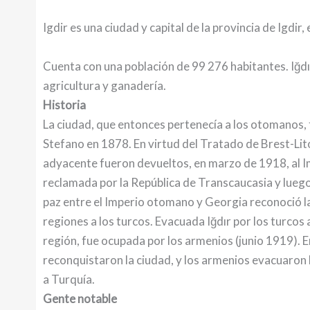
Igdir es una ciudad y capital de la provincia de Igdir
Cuenta con una población de 99 276 habitantes.​ Iğd
agricultura y ganadería.
Historia
La ciudad, que entonces pertenecía a los otomanos, 
Stefano en 1878. En virtud del Tratado de Brest-Lito
adyacente fueron devueltos, en marzo de 1918, al 
reclamada por la República de Transcaucasia y luego
paz entre el Imperio otomano y Georgia reconoció la
regiones a los turcos. Evacuada Iğdır por los turcos 
región, fue ocupada por los armenios (junio 1919). E
reconquistaron la ciudad, y los armenios evacuaron 
a Turquía.
Gente notable