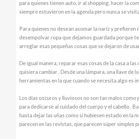
para quienes tienen auto, ir al shopping, hacer la 
siempre estuvieron en la agenda pero nunca se visit
Para quienes no desean asomar la nariz y prefieren 
desempolvar ropa que dejamos guardada porque tenía
arreglar esas pequeñas cosas que se dejaron de usar
De igual manera, reparar esas cosas de la casa a las
quisiera cambiar . Desde una lámpara, una llave de luz
herramientas en la que cuando se necesita algo es i
Los días oscuros y lluviosos no son tan malos como 
para dedicarse al cuidado del cuerpo y el cabello .
hasta dejar las uñas como si hubiesen estado en la m
parecen en las revistas, que parecen súper simples p