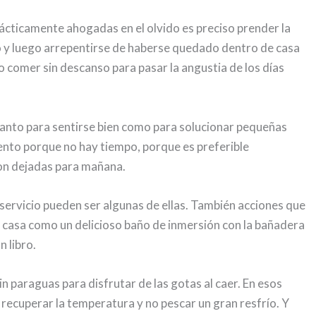
rácticamente ahogadas en el olvido es preciso prender la
po y luego arrepentirse de haberse quedado dentro de casa
o comer sin descanso para pasar la angustia de los días
tanto para sentirse bien como para solucionar pequeñas
to porque no hay tiempo, porque es preferible
on dejadas para mañana.
servicio pueden ser algunas de ellas. También acciones que
la casa como un delicioso baño de inmersión con la bañadera
n libro.
in paraguas para disfrutar de las gotas al caer. En esos
 recuperar la temperatura y no pescar un gran resfrío. Y