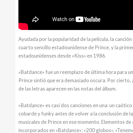
Ayudada por la popularidad de la película, la canción
cuarto sencillo estadounidense de Prince, y la primer
estadounidenses desde «Kiss» en 1986.
«Batdance» fue un reemplazo de última hora para una
Prince sintió que era demasiado oscura. Por cierto, 
de las letras aparecen en las notas del álbum.
«Batdance» es casi dos canciones en una: un caótico
cobarde y funky antes de volver a la conclusión de 
musicales de Prince en ese momento. Elementos de a
incorporados en «Batdance»: «200 globos», «Tenemo