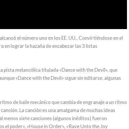
 alcanzó el número uno en los EE. UU., Convirtiéndose en el
a en lograr la hazaña de encabezar las 3 listas
 pista melancólica titulada «Dance with the Devil», que
aunque «Dance with the Devil» sigue sin editarse, algunas
 ritmo de baile mecánico que cambia de engranaje a un ritmo
la canción. La canción es una amalgama de muchas ideas
l menos siete canciones (algunos inéditos) fueron
s el poder», «House in Order», «Rave Unto the Joy