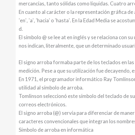
mercancías, tanto sólidas como líquidas. Cuatro a
En cuanto al carácter o la representación gráfica de a
ʽenʼ, ʽaʼ, ʽhaciaʼ o ʽhastaʼ. En la Edad Media se acos
d.
El símbolo @ se lee at en inglés y se relaciona con s
nos indican, literalmente, que un determinado usuar
El signo arroba formaba parte de los teclados en las
medición. Pese a que su utilización fue decayendo, e
En 1971, el programador informático Ray Tomlinson,
utilidad al símbolo de arroba.
Tomlinson seleccionó este símbolo del teclado de s
correos electrónicos.
El signo arroba (@) servía para diferenciar de maner
caracteres convencionales que integran los nombres
Símbolo de arroba en informática