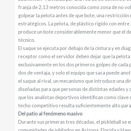
franja de 2,13 metros conocida como zona de no vole
golpear la pelota antes de que bote, una restricción
estratégicos. La pelota, de plástico rígido con entre
produce un bote considerablemente menor que el de u
técnico.
El saque se ejecuta por debajo de la cintura y en diag
receptor como el servidor deben dejar que la pelota 
exclusivamente en los dos primeros golpes de cada p
dos de ventaja, y solo el equipo que saca puede anot
el saque al rival, un mecanismo que introduce una di
diseñadas para que personas de distintas edades y 
que los analistas deportivos identifican como clave d
techo competitivo resulta suficientemente alto para
Del patio al fenómeno masivo
Durante sus primeras tres décadas, el pickleball se 
comunidades de jubilados en Arizona, Florida y Hawá