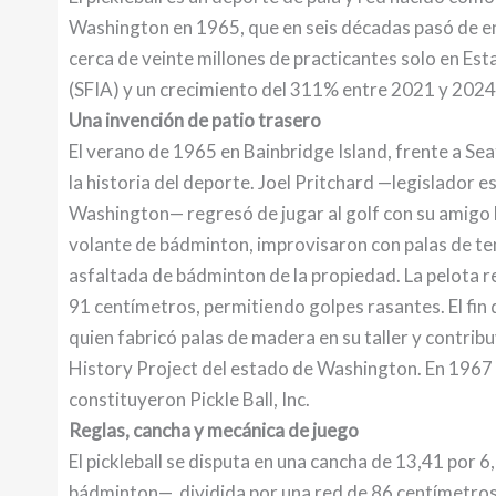
Washington en 1965, que en seis décadas pasó de e
cerca de veinte millones de practicantes solo en Es
(SFIA) y un crecimiento del 311% entre 2021 y 2024
Una invención de patio trasero
El verano de 1965 en Bainbridge Island, frente a Sea
la historia del deporte. Joel Pritchard —legislador 
Washington— regresó de jugar al golf con su amigo Bil
volante de bádminton, improvisaron con palas de ten
asfaltada de bádminton de la propiedad. La pelota re
91 centímetros, permitiendo golpes rasantes. El fi
quien fabricó palas de madera en su taller y contrib
History Project del estado de Washington. En 1967
constituyeron Pickle Ball, Inc.
Reglas, cancha y mecánica de juego
El pickleball se disputa en una cancha de 13,41 por 
bádminton—, dividida por una red de 86 centímetros d