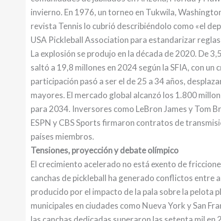
invierno. En 1976, un torneo en Tukwila, Washingto
revista Tennis lo cubrió describiéndolo como «el d
USA Pickleball Association para estandarizar reglas
La explosión se produjo en la década de 2020. De 3,
saltó a 19,8 millones en 2024 según la SFIA, con un 
participación pasó a ser el de 25 a 34 años, despla
mayores. El mercado global alcanzó los 1.800 millo
para 2034. Inversores como LeBron James y Tom Brad
ESPN y CBS Sports firmaron contratos de transmisió
países miembros.
Tensiones, proyección y debate olímpico
El crecimiento acelerado no está exento de friccione
canchas de pickleball ha generado conflictos entre
producido por el impacto de la pala sobre la pelota
municipales en ciudades como Nueva York y San Fra
las canchas dedicadas superaron las setenta mil en 