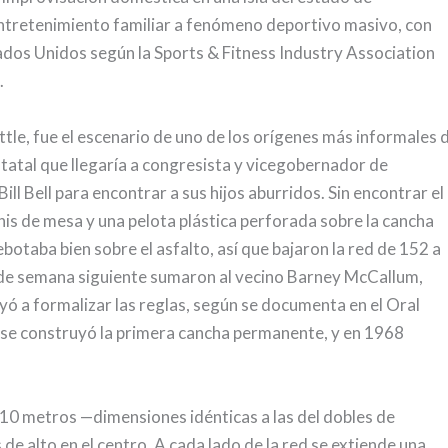
ntretenimiento familiar a fenómeno deportivo masivo, con
tados Unidos según la Sports & Fitness Industry Association
.
ttle, fue el escenario de uno de los orígenes más informales 
estatal que llegaría a congresista y vicegobernador de
l Bell para encontrar a sus hijos aburridos. Sin encontrar el
is de mesa y una pelota plástica perforada sobre la cancha
botaba bien sobre el asfalto, así que bajaron la red de 152 a
n de semana siguiente sumaron al vecino Barney McCallum,
uyó a formalizar las reglas, según se documenta en el Oral
 se construyó la primera cancha permanente, y en 1968
6,10 metros —dimensiones idénticas a las del dobles de
e alto en el centro. A cada lado de la red se extiende una