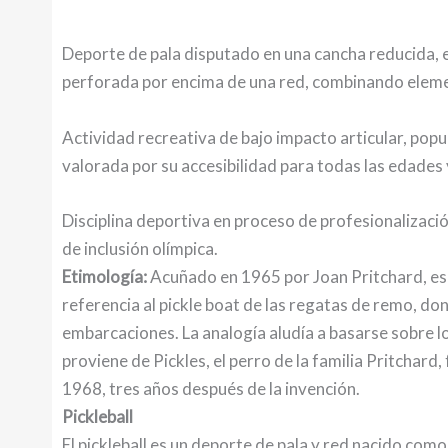
Deporte de pala disputado en una cancha reducida, e
perforada por encima de una red, combinando element
Actividad recreativa de bajo impacto articular, popu
valorada por su accesibilidad para todas las edades y
Disciplina deportiva en proceso de profesionalizació
de inclusión olímpica.
Etimología:
Acuñado en 1965 por Joan Pritchard, esp
referencia al pickle boat de las regatas de remo, do
embarcaciones. La analogía aludía a basarse sobre l
proviene de Pickles, el perro de la familia Pritchard
1968, tres años después de la invención.
Pickleball
El pickleball es un deporte de pala y red nacido com