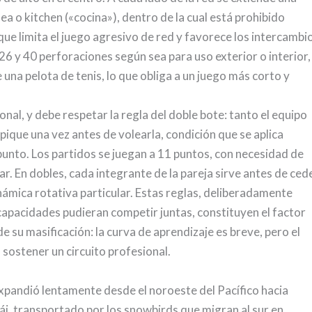
a o kitchen («cocina»), dentro de la cual está prohibido
 que limita el juego agresivo de red y favorece los intercambi
 26 y 40 perforaciones según sea para uso exterior o interior,
na pelota de tenis, lo que obliga a un juego más corto y
onal, y debe respetar la regla del doble bote: tanto el equipo
pique una vez antes de volearla, condición que se aplica
unto. Los partidos se juegan a 11 puntos, con necesidad de
ar. En dobles, cada integrante de la pareja sirve antes de ced
námica rotativa particular. Estas reglas, deliberadamente
capacidades pudieran competir juntas, constituyen el factor
e su masificación: la curva de aprendizaje es breve, pero el
 sostener un circuito profesional.
expandió lentamente desde el noroeste del Pacífico hacia
i, transportado por los snowbirds que migran al sur en