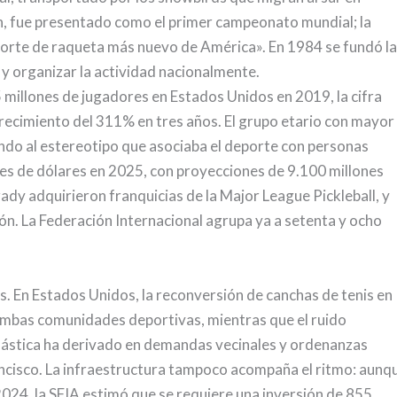
n, fue presentado como el primer campeonato mundial; la
eporte de raqueta más nuevo de América». En 1984 se fundó la
 y organizar la actividad nacionalmente.
5 millones de jugadores en Estados Unidos en 2019, la cifra
crecimiento del 311% en tres años. El grupo etario con mayor
zando al estereotipo que asociaba el deporte con personas
nes de dólares en 2025, con proyecciones de 9.100 millones
y adquirieron franquicias de la Major League Pickleball, y
n. La Federación Internacional agrupa ya a setenta y ocho
s. En Estados Unidos, la reconversión de canchas de tenis en
 ambas comunidades deportivas, mientras que el ruido
 plástica ha derivado en demandas vecinales y ordenanzas
ncisco. La infraestructura tampoco acompaña el ritmo: aunq
2024, la SFIA estimó que se requiere una inversión de 855