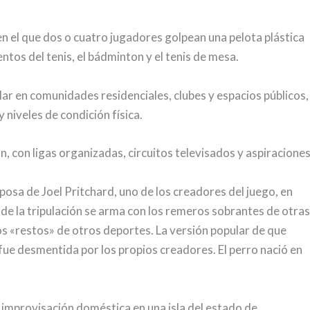
n el que dos o cuatro jugadores golpean una pelota plástica
os del tenis, el bádminton y el tenis de mesa.
lar en comunidades residenciales, clubes y espacios públicos,
 niveles de condición física.
n, con ligas organizadas, circuitos televisados y aspiracione
osa de Joel Pritchard, uno de los creadores del juego, en
nde la tripulación se arma con los remeros sobrantes de otras
os «restos» de otros deportes. La versión popular de que
, fue desmentida por los propios creadores. El perro nació en
o improvisación doméstica en una isla del estado de