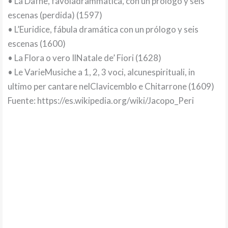
• La Dafne, favoladrammatica, con un prólogo y seis
escenas (perdida) (1597)
• L’Euridice, fábula dramática con un prólogo y seis
escenas (1600)
• La Flora o vero IlNatale de’ Fiori (1628)
• Le VarieMusiche a 1, 2, 3 voci, alcunespirituali, in
ultimo per cantare nelClavicemblo e Chitarrone (1609)
Fuente: https://es.wikipedia.org/wiki/Jacopo_Peri