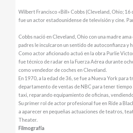
Wilbert Francisco «Bill» Cobbs (Cleveland, Ohio; 16 
fue un actor estadounidense de televisión y cine. Pa
Cobbs nació en Cleveland, Ohio con una madre ama d
padres le inculcaron un sentido de autoconfianza y 
Como actor aficionado actuó en la obra Purlie Vict
fue técnico de radar en la Fuerza Aérea durante och
como vendedor de coches en Cleveland.
En 1970, a la edad de 36, se fue a Nueva York para tr
departamento de ventas de NBC para tener tiempo p
taxi, reparando equipamiento de oficinas, vendiendo
Su primer rol de actor profesional fue en Ride a B
a aparecer en pequeñas actuaciones de teatros, teatr
Theater.
Filmografía