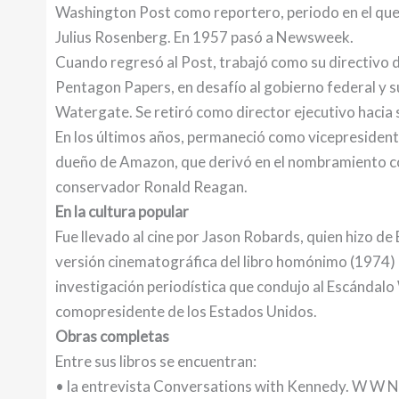
Washington Post como reportero, periodo en el que le
Julius Rosenberg. En 1957 pasó a Newsweek.
Cuando regresó al Post, trabajó como su directivo 
Pentagon Papers, en desafío al gobierno federal y s
Watergate. Se retiró como director ejecutivo hacia
En los últimos años, permaneció como vicepresidente
dueño de Amazon, que derivó en el nombramiento co
conservador Ronald Reagan.
En la cultura popular
Fue llevado al cine por Jason Robards, quien hizo de
versión cinematográfica del libro homónimo (1974) 
investigación periodística que condujo al Escándalo
comopresidente de los Estados Unidos.
Obras completas
Entre sus libros se encuentran:
• la entrevista Conversations with Kennedy. W W 