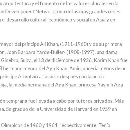
su arquitectura y el fomento de los valores plurales en la
Khan Development Network, una de las más grandes redes
el desarrollo cultural, económico y social en Asia y en
 mayor del príncipe Ali Khan, (1911-1960) y de su primera
Hon. Joan Barbara Yarde-Buller- (1908-1997), una dama
n Ginebra, Suiza, el 13 de diciembre de 1936, Karim Khan fue
El hermano menor del Aga Khan, Amin, nacería menos de un
ríncipe Ali volvió a casarse después con la actriz
ija, la media hermana del Aga Khan, princesa Yasmin Aga
ión temprana fue llevada a cabo por tutores privados. Más
iza. Se graduó de la Universidad de Harvard en 1959 en
s Olímpicos de 1960 y 1964, respectivamente. Tenía