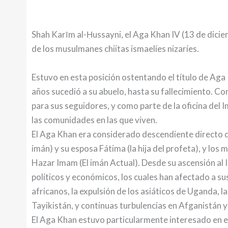
Shah Karīm al-Ḥussayni, el Aga Khan IV (13 de dicie
de los musulmanes chiitas ismaelíes nizaríes.
Estuvo en esta posición ostentando el título de Aga 
años sucedió a su abuelo, hasta su fallecimiento. Co
para sus seguidores, y como parte de la oficina del I
las comunidades en las que viven.
El Aga Khan era considerado descendiente directo d
imán) y su esposa Fátima (la hija del profeta), y l
Hazar Imam (El imán Actual). Desde su ascensión al
políticos y económicos, los cuales han afectado a su
africanos, la expulsión de los asiáticos de Uganda, 
Tayikistán, y continuas turbulencias en Afganistán y
El Aga Khan estuvo particularmente interesado en eli