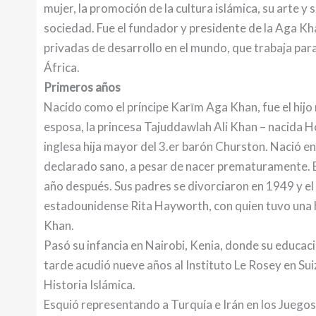
mujer, la promoción de la cultura islámica, su arte y 
sociedad. Fue el fundador y presidente de la Aga 
privadas de desarrollo en el mundo, que trabaja para 
África.
Primeros años
Nacido como el príncipe Karīm Aga Khan, fue el hijo
esposa, la princesa Tajuddawlah Ali Khan – nacida 
inglesa hija mayor del 3.er barón Churston. Nació e
declarado sano, a pesar de nacer prematuramente. 
año después. Sus padres se divorciaron en 1949 y el p
estadounidense Rita Hayworth, con quien tuvo una h
Khan.
Pasó su infancia en Nairobi, Kenia, donde su educac
tarde acudió nueve años al Instituto Le Rosey en Su
Historia Islámica.
Esquió representando a Turquía e Irán en los Juego