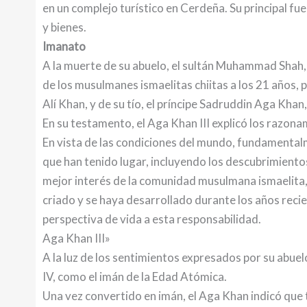
en un complejo turístico en Cerdeña. Su principal fu
y bienes.
Imanato
A la muerte de su abuelo, el sultán Muhammad Shah, A
de los musulmanes ismaelitas chiitas a los 21 años, 
Alí Khan, y de su tío, el príncipe Sadruddin Aga Khan,
En su testamento, el Aga Khan III explicó los razon
En vista de las condiciones del mundo, fundamental
que han tenido lugar, incluyendo los descubrimientos
mejor interés de la comunidad musulmana ismaelita,
criado y se haya desarrollado durante los años reci
perspectiva de vida a esta responsabilidad.
Aga Khan III»
A la luz de los sentimientos expresados por su abuel
IV, como el imán de la Edad Atómica.
Una vez convertido en imán, el Aga Khan indicó que 