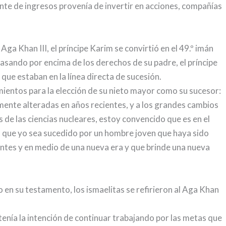
ente de ingresos provenía de invertir en acciones, compañías
ga Khan III, el príncipe Karim se convirtió en el 49.º imán
pasando por encima de los derechos de su padre, el príncipe
 que estaban en la línea directa de sucesión.
amientos para la elección de su nieto mayor como su sucesor:
mente alteradas en años recientes, y a los grandes cambios
 de las ciencias nucleares, estoy convencido que es en el
 que yo sea sucedido por un hombre joven que haya sido
entes y en medio de una nueva era y que brinde una nueva
o en su testamento, los ismaelitas se refirieron al Aga Khan
tenía la intención de continuar trabajando por las metas que