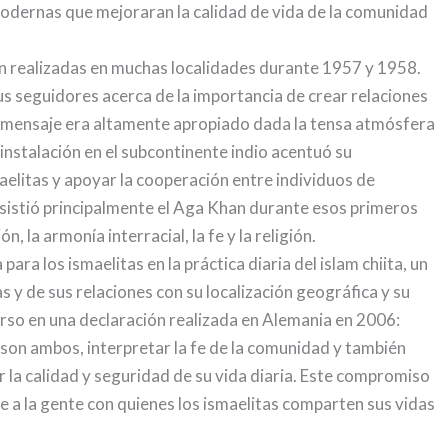
modernas que mejoraran la calidad de vida de la comunidad
on realizadas en muchas localidades durante 1957 y 1958.
us seguidores acerca de la importancia de crear relaciones
al mensaje era altamente apropiado dada la tensa atmósfera
 instalación en el subcontinente indio acentuó su
aelitas y apoyar la cooperación entre individuos de
insistió principalmente el Aga Khan durante esos primeros
, la armonía interracial, la fe y la religión.
ra los ismaelitas en la práctica diaria del islam chiita, un
s y de sus relaciones con su localización geográfica y su
rso en una declaración realizada en Alemania en 2006:
, son ambos, interpretar la fe de la comunidad y también
 la calidad y seguridad de su vida diaria. Este compromiso
de a la gente con quienes los ismaelitas comparten sus vidas