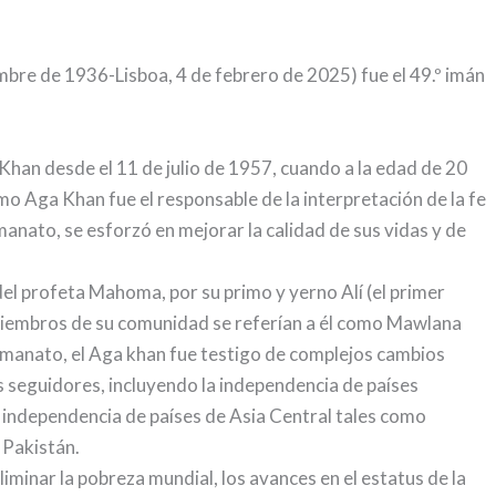
mbre de 1936-Lisboa, 4 de febrero de 2025) fue el 49.º imán
Khan desde el 11 de julio de 1957, cuando a la edad de 20
mo Aga Khan fue el responsable de la interpretación de la fe
manato, se esforzó en mejorar la calidad de sus vidas y de
el profeta Mahoma, por su primo y yerno Alí (el primer
os miembros de su comunidad se referían a él como Mawlana
 Imanato, el Aga khan fue testigo de complejos cambios
s seguidores, incluyendo la independencia de países
la independencia de países de Asia Central tales como
 Pakistán.
minar la pobreza mundial, los avances en el estatus de la