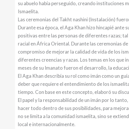
su abuelo había perseguido, creando instituciones 
Ismaelita.
Las ceremonias del Takht nashini (Instalación) fuer
Durante esa época, el Aga Khan hizo hincapié ante s
positivas entre las personas de diferentes razas; t
racial en África Oriental. Durante las ceremonias de
compromiso de mejorar la calidad de vida de los ism
diferentes creencias y razas. Los temas en los que 
meses de su Imanato fueron el desarrollo, la educación
El Aga Khan describía su rol como imán como un guía pa
deber que requiere el entendimiento de los ismaelita
tiempo. Con base en este concepto, elaboró su discu
El papel y la responsabilidad de un imán por lo tanto
hacer todo dentro de sus posibilidades, para mejorar
no se limita a la comunidad ismaelita, sino se extien
local e internacionalmente.