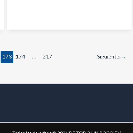
173
174
…
217
Siguiente
→
Todos los derechos © 2026 DE TODO UN POCO TV