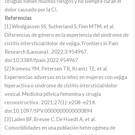
cirugías tienen muchos riesgos y no siempre curan el
dolor causado por la CI.
Referencias
[1] Windgassen SS, Sutherland S, Finn MTM, et al.
Diferencias de género en la experiencia del síndrome de
cistitis intersticial/dolor de vejiga. Frontiers in Pain
Research (Lausana) . 2022;3:954967.
doi:10.3389/fpain.2022.954967
[2] Komesu YM, Petersen TR, Krantz TE, et al.
Experiencias adversas en la niñez en mujeres con vejiga
hiperactiva o síndrome de cistitis intersticial/dolor
vesical. Medicina pélvica femenina y cirugía
reconstructiva . 2021;27(1): e208–e214.
doi:10.1097/SPV.0000000000000894
[3] Laden BF, Bresee C, De Hoedt A, et al.
Comorbilidades en una población heterogénea de