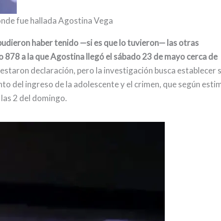
donde fue hallada Agostina Vega
 pudieron haber tenido —si es que lo tuvieron— las otras
llo 878 a la que Agostina llegó el sábado 23 de mayo cerca de
staron declaración, pero la investigación busca establecer s
to del ingreso de la adolescente y el crimen, que según esti
y las 2 del domingo.