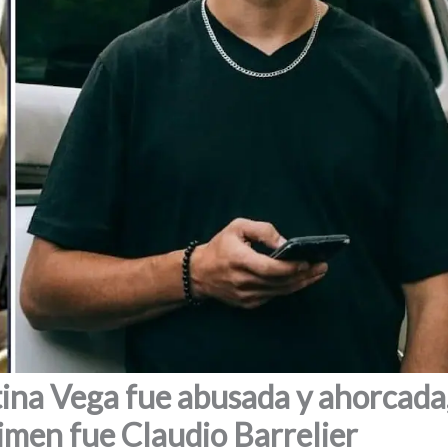
tina Vega fue abusada y ahorcada
crimen fue Claudio Barrelier